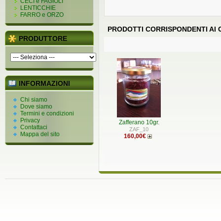
CECI e FAGIOLI
LENTICCHIE
FARRO e ORZO
PRODOTTI CORRISPONDENTI AI C
PRODUTTORE
INFORMAZIONI
Chi siamo
Dove siamo
Termini e condizioni
Privacy
Zafferano 10gr.
Contattaci
ZAF_10
Mappa del sito
160,00€