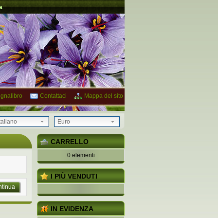
a
gnalibro
Contattaci
Mappa del sito
taliano
Euro
CARRELLO
0 elementi
I PIÙ VENDUTI
tinua
IN EVIDENZA