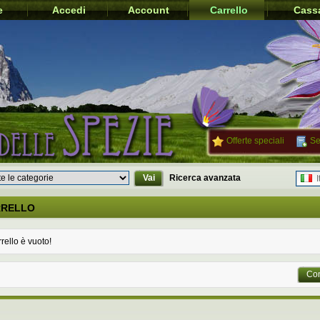
e
Accedi
Account
Carrello
Cass
Offerte speciali
Se
Vai
Ricerca avanzata
I
RRELLO
rrello è vuoto!
Con