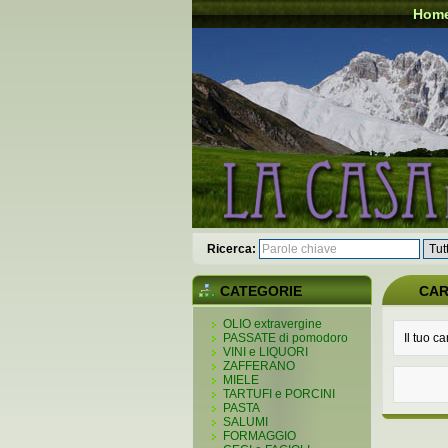
Hom
Ricerca:
CATEGORIE
CA
OLIO extravergine
PASSATE di pomodoro
Il tuo ca
VINI e LIQUORI
ZAFFERANO
MIELE
TARTUFI e PORCINI
PASTA
SALUMI
FORMAGGIO