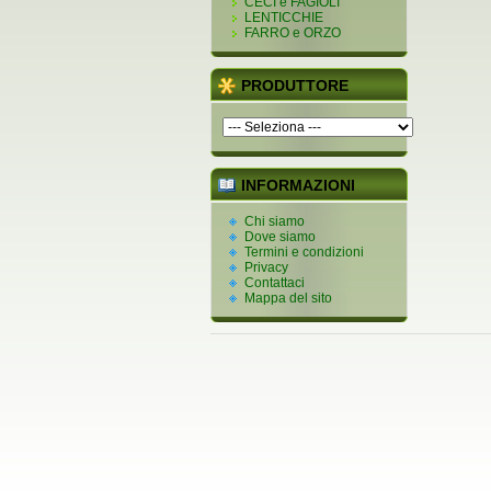
CECI e FAGIOLI
LENTICCHIE
FARRO e ORZO
PRODUTTORE
INFORMAZIONI
Chi siamo
Dove siamo
Termini e condizioni
Privacy
Contattaci
Mappa del sito