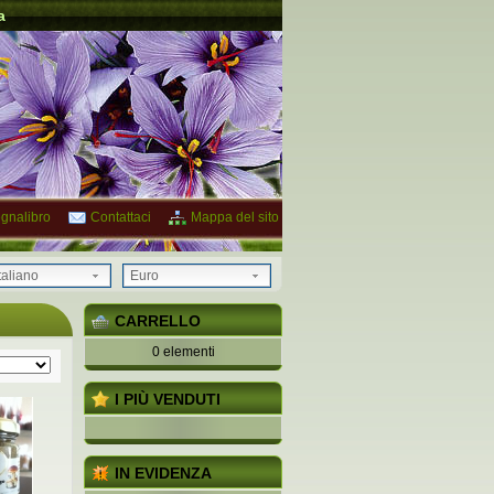
a
gnalibro
Contattaci
Mappa del sito
taliano
Euro
CARRELLO
0 elementi
I PIÙ VENDUTI
IN EVIDENZA