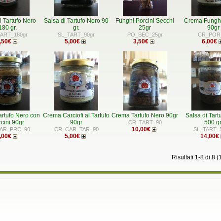
i Tartufo Nero
Salsa di Tartufo Nero 90
Funghi Porcini Secchi
Crema Funghi
180 gr.
gr.
25gr
90gr
ART_180gr
SL_TART_90gr
PO_SEC_25gr
CR_POR
,50€
5,00€
3,50€
6,00€
rtufo Nero con
Crema Carciofi al Tartufo
Crema Tartufo Nero 90gr
Salsa di Tart
cini 90gr
90gr
500 gr
CR_TART_90
10,00€
AR_PRC_90
CR_CAR_TAR_90
SL_TART_
,00€
5,00€
14,00€
Risultati 1-8 di 8 