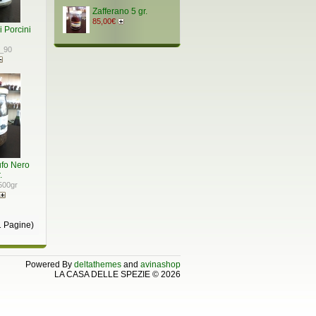
Zafferano 5 gr.
85,00€
 Porcini
_90
ufo Nero
.
500gr
(1 Pagine)
Powered By
deltathemes
and
avinashop
LA CASA DELLE SPEZIE © 2026