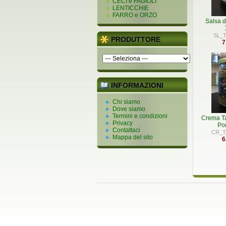
CECI e FAGIOLI
LENTICCHIE
FARRO e ORZO
Salsa d
SL_T
PRODUTTORE
7
INFORMAZIONI
Chi siamo
Dove siamo
Termini e condizioni
Crema Ta
Privacy
Por
Contattaci
CR_T
Mappa del sito
6