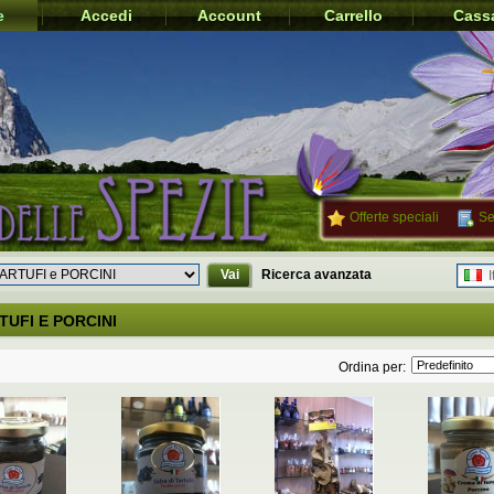
e
Accedi
Account
Carrello
Cass
Offerte speciali
Se
Vai
Ricerca avanzata
I
TUFI E PORCINI
Ordina per: