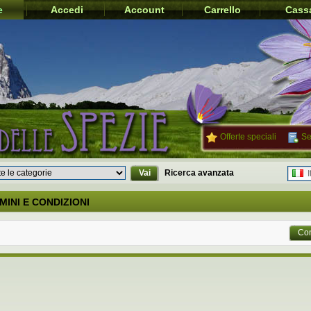
e
Accedi
Account
Carrello
Cass
Offerte speciali
Se
Vai
Ricerca avanzata
I
MINI E CONDIZIONI
Con