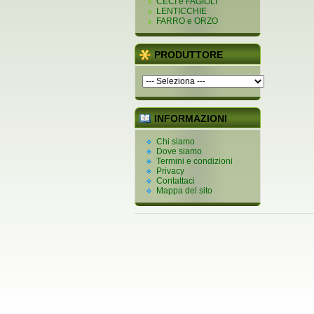
CECI e FAGIOLI
LENTICCHIE
FARRO e ORZO
PRODUTTORE
INFORMAZIONI
Chi siamo
Dove siamo
Termini e condizioni
Privacy
Contattaci
Mappa del sito