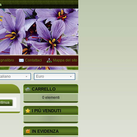
a
gnalibro
Contattaci
Mappa del sito
taliano
Euro
CARRELLO
0 elementi
tinua
I PIÙ VENDUTI
IN EVIDENZA